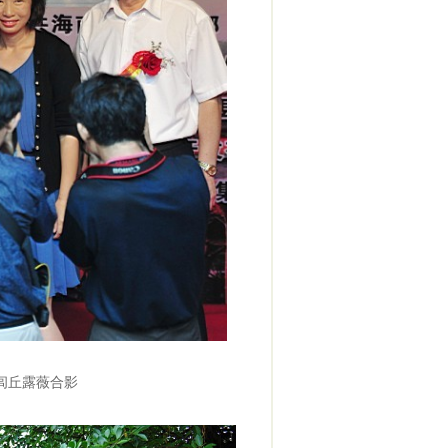
闾丘露薇合影