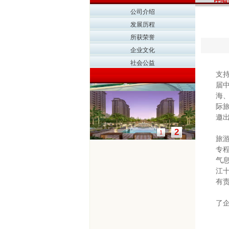
公司介绍
发展历程
所获荣誉
企业文化
社会公益
支
届
海
际
邀
2
1
旅
专
气
江
有
了