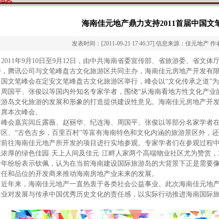
海南佳元地产鼎力支持2011首届中国文
发表时间：[2011-09-21 17:46:37] 信息来源：佳元地产 作
2011
年
9
月
10
日
至
9
月
12
日
，由中共海南省委宣传部、省旅游委、省文体
持，腾讯公司与文笔峰盘古文化旅游区共同主办，海南佳元房地产开发有
中国文笔峰会在定安文笔峰盘古文化旅游区举行，峰会以
“
文化传承之道
”
为
、周国平、张俊以等国内外知名专家学者，围绕
“
从海南看地方性文化产业
旅游岛文化旅游的发展和形象的打造提供建设性意见。海南佳元房地产开
出席本次峰会。
峰会嘉宾闾丘露薇、赵丽华、纪连海、周国平、张俊以等部分名家学者
游区、
“
古色古乡，百里百村
”
等富有海南特色和文化内涵的旅游景区外，还
程前往海南佳元地产所开发的项目进行实地参观。专家学者们在参观过程
息浓厚的绿色佳园
·
天上人间及佳元
·
江畔人家两个高端物业社区尤为赞赏，
十年纷纷表示钦佩，认为在当前海南建设国际旅游岛的大背景下正是需要
责任和品位的开发商来推动海南房地产业未来的发展。
近年来，海南佳元地产一直热衷于各类社会公益事业。此次海南佳元地
企业对发展与传承中国优秀历史文化的责任感，以实际行动推进海南国际