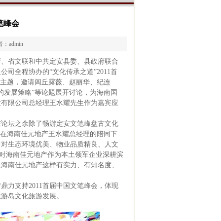
笔峰会
者：admin
厅、省文联和中共定安县委、县政府联合
限公司全程协办的
“
文化传承之道
”2011
首
主题，邀请闾丘露薇、赵丽华、纪连
的发展策略
”
等论题展开讨论，为海南国
发有限公司总经理王水耀先生作为嘉宾应
在论坛之余除了畅游定安文笔峰盘古文化
在海南佳元地产王水耀总经理的陪同下
中对生态环境优美、物业品质精良、人文
对海南佳元地产作为本土领军企业深耕滨
像海南佳元地产这样有实力、有知名度、
产鼎力支持
2011
首届中国文笔峰会，体现
旅游岛文化旅游发展。